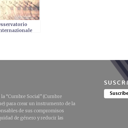
sservatorio
nternazionale
ullo sviluppo
ociale 2000
SUSCR
Suscrib
e la “Cumbre Social” (Cumbre
e) para crear un instrumento de la
sponsables de sus compromisos
quidad de género y reducir las