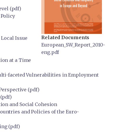
vel (pdf)
Policy
Related Documents
 Local Issue
European_SW_Report_2010-
eng.pdf
ion at a Time
ti-faceted Vulnerabilities in Employment
Perspective (pdf)
(pdf)
ion and Social Cohesion
ntries and Policies of the Euro-
ng (pdf)