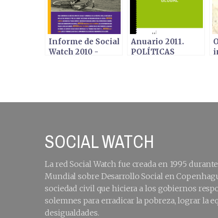
Informe de Social
Anuario 2011.
O
Watch 2010 -
POLÍTICAS
i
Después de la
COHERENTES
s
caída
PARA UNA
s
CIUDADANÍA
GLOBAL - Edición
española del
Informe Social
Watch 2011
SOCIAL WATCH
La red Social Watch fue creada en 1995 durant
Mundial sobre Desarrollo Social en Copenhagu
sociedad civil que hiciera a los gobiernos re
solemnes para erradicar la pobreza, lograr la e
desigualdades.