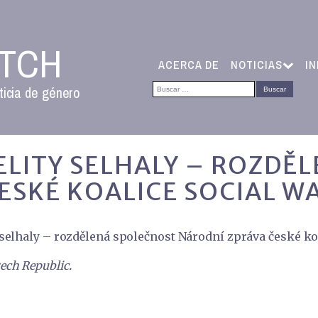
ATCH
ACERCA DE
NOTICIAS
I
Buscar:
ticia de género
 ELITY SELHALY – ROZDĚ
ESKÉ KOALICE SOCIAL W
 selhaly – rozdělená společnost Národní zpráva české ko
ech Republic
.