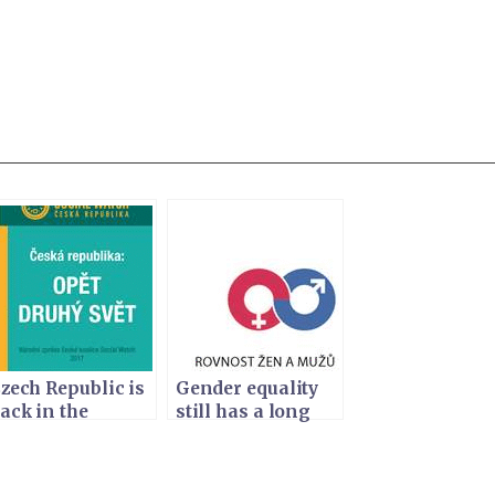
zech Republic is
Gender equality
ack in the
still has a long
econd World
way to go