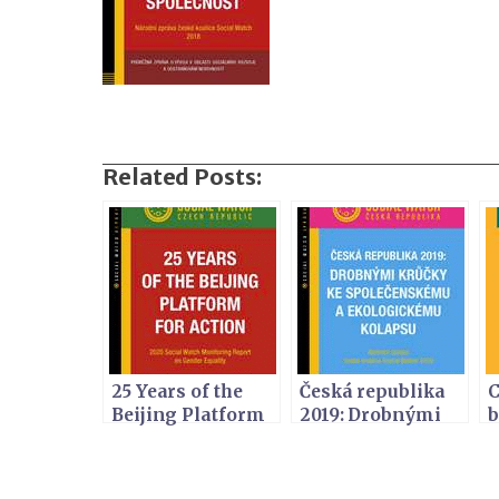
Related Posts:
25 Years of the
Česká republika
C
Beijing Platform
2019: Drobnými
b
for Action -
krůČky ke
S
Report by Social
spoleČenskému a
Watch Czech Rep.
ekologickému