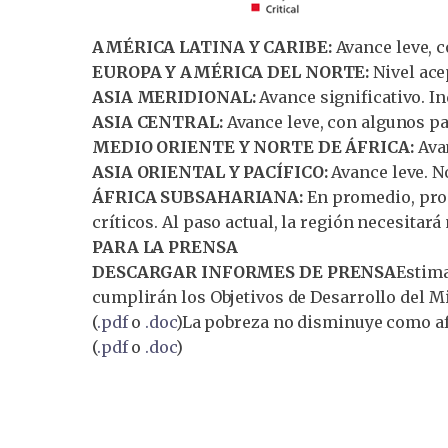
AMÉRICA LATINA Y CARIBE:
Avance leve, c
EUROPA Y AMÉRICA DEL NORTE:
Nivel ace
ASIA MERIDIONAL:
Avance significativo. I
ASIA CENTRAL:
Avance leve, con algunos pa
MEDIO ORIENTE Y NORTE DE ÁFRICA:
Avan
ASIA ORIENTAL Y PACÍFICO:
Avance leve. N
ÁFRICA SUBSAHARIANA:
En promedio, prog
críticos. Al paso actual, la región necesitar
PARA LA PRENSA
DESCARGAR INFORMES DE PRENSA
Estima
cumplirán los Objetivos de Desarrollo del M
(
.pdf
o
.doc
)La pobreza no disminuye como af
(
.pdf
o
.doc
)