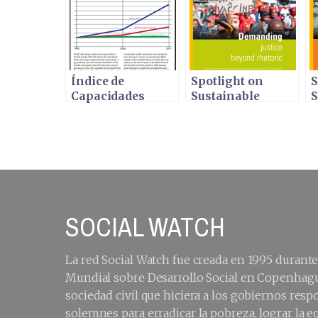
Índice de
Spotlight on
S
Capacidades
Sustainable
S
Básicas 2011
Development
D
2021
2
SOCIAL WATCH
La red Social Watch fue creada en 1995 durant
Mundial sobre Desarrollo Social en Copenhagu
sociedad civil que hiciera a los gobiernos re
solemnes para erradicar la pobreza, lograr la e