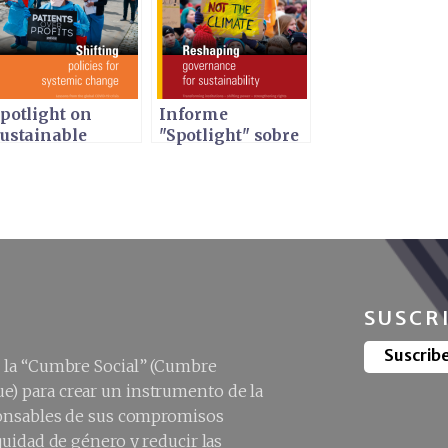
potlight on
Informe
ustainable
"Spotlight" sobre
evelopment
Desarrollo
020
Sostenible 2019
SUSCR
Suscrib
e la “Cumbre Social” (Cumbre
e) para crear un instrumento de la
sponsables de sus compromisos
quidad de género y reducir las