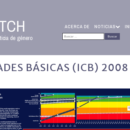
ATCH
ACERCA DE
NOTICIAS
I
Buscar:
ticia de género
ADES BÁSICAS (ICB) 200