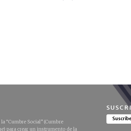
SUSCR
Suscrib
e la “Cumbre Social” (Cumbre
e) para crear un instrumento de la