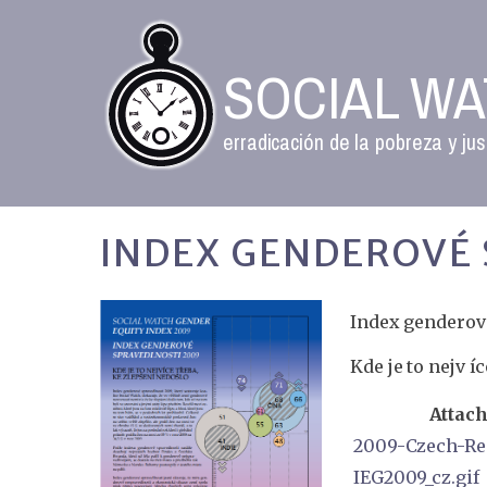
SOCIAL W
erradicación de la pobreza y jus
INDEX GENDEROVÉ 
Index genderov
Kde je to nejv íc
Attac
2009-Czech-Re
IEG2009_cz.gif