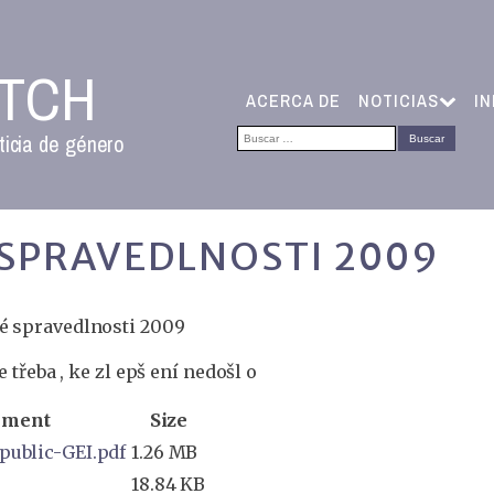
ATCH
ACERCA DE
NOTICIAS
I
Buscar:
ticia de género
SPRAVEDLNOSTI 2009
é spravedlnosti 2009
e třeba , ke zl epš ení nedošl o
hment
Size
public-GEI.pdf
1.26 MB
18.84 KB