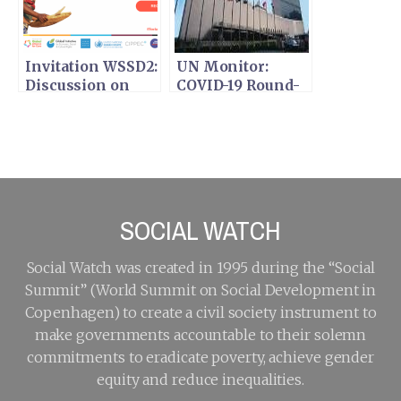
partnerships with
the people
furthest behind
Invitation WSSD2:
UN Monitor:
Discussion on
COVID-19 Round-
Shifting the
Up on UN
paradigm:
Sustainable
centring care
Development
society and social
Activities -
protection for
14/05/2020
social
development
SOCIAL WATCH
Social Watch was created in 1995 during the “Social
Summit” (World Summit on Social Development in
Copenhagen) to create a civil society instrument to
make governments accountable to their solemn
commitments to eradicate poverty, achieve gender
equity and reduce inequalities.