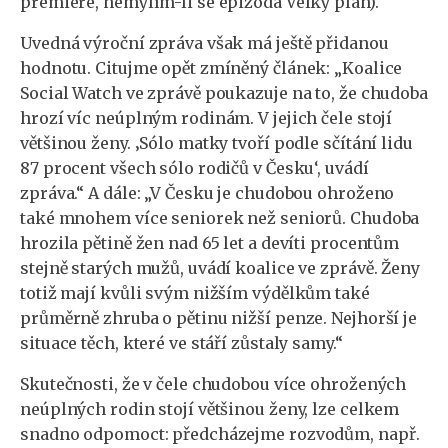
premiére, nemýlím-li se epizoda Velký plán).
Uvedná výroční zpráva však má ještě přidanou
hodnotu. Citujme opět zmíněný článek: „Koalice
Social Watch ve zprávě poukazuje na to, že chudoba
hrozí víc neúplným rodinám. V jejich čele stojí
většinou ženy. ‚Sólo matky tvoří podle sčítání lidu
87 procent všech sólo rodičů v Česku‘, uvádí
zpráva.“ A dále: „V Česku je chudobou ohroženo
také mnohem více seniorek než seniorů. Chudoba
hrozila pětině žen nad 65 let a devíti procentům
stejně starých mužů, uvádí koalice ve zprávě. Ženy
totiž mají kvůli svým nižším výdělkům také
průměrně zhruba o pětinu nižší penze. Nejhorší je
situace těch, které ve stáří zůstaly samy.“
Skutečnosti, že v čele chudobou více ohrožených
neúplných rodin stojí většinou ženy, lze celkem
snadno odpomoct: předcházejme rozvodům, např.