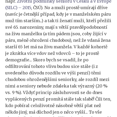
např.
Životní podmínky seniorů v Česku a v Evropě
(SILC) – 2015
, ČSÚ). No a muži prostě umírají dříve
(navíc je četnější případ, kdy je v manželském páru
muž tím starším...) a tak ti ženatí muži, kteří přežili
své 65. narozeniny, mají s větší pravděpodobností
na živu manželku (a tím pádem jsou, coby žijící v
páru, méně ohroženi chudobou), než že vdaná žena
starší 65 let má na živu manžela. V každé kohortě
je zkrátka více vdov než vdovců – to je prostě
demografie... Skoro bych se vsadil, že po
odfiltrování tohoto vlivu budou sice stále (i z
uvedeného důvodu rozdílu ve výši penzí) těmi
chudobou ohroženějšími seniorky, ale rozdíl mezi
nimi a seniory nebude zdaleka tak výrazný (20 %
vs. 9 %). Vždyť princip zásluhovosti se do dnes
vyplácených penzí promítá stále tak slabě! Čili ten,
kdo pobíral celoživotně násobně větší plat než
někdo jiný, má důchod jen o něco vyšší... To vše