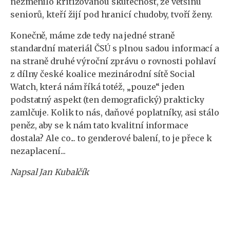
nezměnilo kritizovanou skutečnost, že většinu
seniorů, kteří žijí pod hranicí chudoby, tvoří ženy.
Konečně, máme zde tedy na jedné straně
standardní materiál ČSÚ s plnou sadou informací a
na straně druhé výroční zprávu o rovnosti pohlaví
z dílny české koalice mezinárodní sítě Social
Watch, která nám říká totéž, „pouze“ jeden
podstatný aspekt (ten demografický) prakticky
zamlčuje. Kolik to nás, daňové poplatníky, asi stálo
peněz, aby se k nám tato kvalitní informace
dostala? Ale co... to genderové balení, to je přece k
nezaplacení...
Napsal Jan Kubalčík