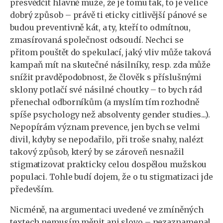
přesvědčit hlavně muže, že je tomu tak, to je velice
dobrý způsob – právě ti eticky citlivější pánové se
budou preventivně kát, a ty, kteří to odmítnou,
zmasírovaná společnost odsoudí. Nechci se
přitom pouštět do spekulací, jaký vliv může taková
kampaň mít na skutečné násilníky, resp. zda může
snížit pravděpodobnost, že člověk s příslušnými
sklony potlačí své násilné choutky – to bych rád
přenechal odborníkům (a myslím tím rozhodně
spíše psychology než absolventy gender studies...).
Nepopírám význam prevence, jen bych se velmi
divil, kdyby se nepodařilo, při troše snahy, nalézt
takový způsob, který by se zároveň nesnažil
stigmatizovat prakticky celou dospělou mužskou
populaci. Tohle budí dojem, že o tu stigmatizaci jde
především.
Nicméně, na argumentaci uvedené ve zmíněných
textech nemusím měnit ani slovo – nezaznamenal