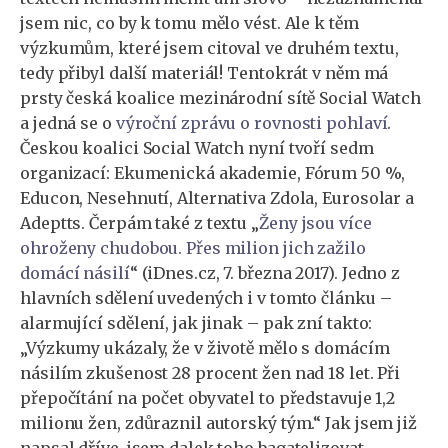
jsem nic, co by k tomu mělo vést. Ale k těm
výzkumům, které jsem citoval ve druhém textu,
tedy přibyl další materiál! Tentokrát v něm má
prsty česká koalice mezinárodní sítě Social Watch
a jedná se o
výroční zprávu o rovnosti pohlaví
.
Českou koalici Social Watch nyní tvoří sedm
organizací: Ekumenická akademie, Fórum 50 %,
Educon, Nesehnutí, Alternativa Zdola, Eurosolar a
Adeptts. Čerpám také z textu „
Ženy jsou více
ohroženy chudobou. Přes milion jich zažilo
domácí násilí
“ (iDnes.cz, 7. března 2017). Jedno z
hlavních sdělení uvedených i v tomto článku –
alarmující sdělení, jak jinak – pak zní takto:
„Výzkumy ukázaly, že v životě mělo s domácím
násilím zkušenost 28 procent žen nad 18 let. Při
přepočítání na počet obyvatel to představuje 1,2
milionu žen, zdůraznil autorský tým.“ Jak jsem již