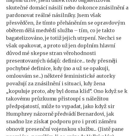
napsal dříve, jsem dalek toho bagatelizovat
skutečné domácí násilí nebo dokonce znásilnění a
pardonovat reálné násilníky. Jsem však
přesvědčen, že tímto přeháněním se opravdovým
obětem dělá medvědí služba – tím, co je takto
bagatelizováno, je totiž jejich utrpení. Nechci se
však opakovat, a proto už jen doplním hlavní
důvod mé skepse stran věrohodnosti
presentovaných údajů: definice... tedy přesněji
pochybné definice, kdy (no a už se opakuji,
omlouvám se...) některé feministické autorky
považují za znásilnění i situaci, kdy žena
„kopuluje proto, aby byl doma klid“. Ono když se k
takovému průzkumu přistoupí s náležitou
předpojatostí, může to vypadat, jako když sir
Humphrey názorně předvádí Bernardovi, jak
snadno lze získat podporu pro i proti záměru
obnovit presenční vojenskou službu... (Jistě pane