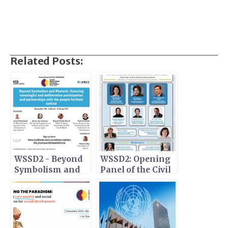
Related Posts:
WSSD2 - Beyond
WSSD2: Opening
Symbolism and
Panel of the Civil
Rhetoric:
Society Forum in
Ensuring
Doha
meaningful and
deliberative
participation and