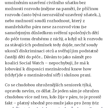
umožněním uzavření civilního sňatku bez
možnosti rozvodu (mějme na paměti, že příčinou
rozvodu často bývá nerozvážně uzavřený sňatek...),
nebo možností soudů rozhodnout, který z
manželského páru nese za rozvod vinu (se
samořejmým důsledkem svěření společných dětí
do péče tomu druhému z nich), a když už k rozvodu
za stávajících podmínek tedy dojde, nechť soudy
ukončí diskriminaci otců a svěřují jim podstatně
častěji děti do péče... Dávám to jako námět pro
koalici Social Watch – nepochybuji, že má k
lobování k disposici mezinárodní know how
(vždyť jde o mezinárodní síť!) i slušnou praxi.
Co se chudobou ohroženějších seniorek týká,
opravdu nevím, co dělat. Že jeden sám je ohrožen
chudobou více než ten, kdo žije v páru, to je prostě
fakt – platný shodně pro muže jako pro ženy (viz