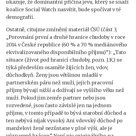
ukazuje, že dominantní příčina jevu, který se snaží
koalice Social Watch nasvítit, bude spočívat v té
demografii.
Ostatně, citujme zmíněný materiál ČSÚ (část 3,
„Porovnání první a druhé hranice chudoby v roce
2014 v České republice (60 % a 70 % mediánového
ekvivalizovaného disponibilního příjmu)“): „Tato
situace (život pod hranicí chudoby, pozn. J.K.) se
týká především osaměle žijících žen, vdov,
důchodkyň. Ženy jsou většinou mladší v
partnerském páru než muži, jejich pracovní
příjmy bývají nižší a dožívají se vyššího věku než
muži. Pokud jim zemře partner nebo jsou
rozvedené, jsou často závislé jen na jednom
příjmu, v tomto případě to bývá starobní důchod a
ten nebývá nijak vysoký. Ani vdovský důchod po
manželovi ženě nezůstane v plné výši, ale je
významně krácen.“ Není nic originálního na