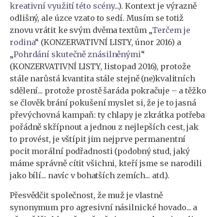
kreativní využití této scény
...). Kontext je výrazně
odlišný, ale úzce vzato to sedí. Musím se totiž
znovu vrátit ke svým dvěma textům „
Terčem je
rodina
“ (KONZERVATIVNÍ LISTY, únor 2016) a
„
Pohrdání skutečně znásilněnými
“
(KONZERVATIVNÍ LISTY, listopad 2016), protože
stále narůstá kvantita stále stejně (ne)kvalitních
sdělení... protože prostě šaráda pokračuje – a těžko
se člověk brání pokušení myslet si, že je to jasná
převýchovná kampaň: ty chlapy je zkrátka potřeba
pořádně skřípnout a jednou z nejlepších cest, jak
to provést, je vštípit jim nejprve permanentní
pocit morální podřadnosti (podobný stud, jaký
máme správně cítit všichni, kteří jsme se narodili
jako bílí... navíc v bohatších zemích... atd.).
Přesvědčit společnost, že muž je vlastně
synonymum pro agresivní násilnické hovado... a