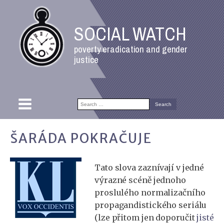
SOCIAL WATCH
poverty eradication and gender
justice
Search
for:
ŠARÁDA POKRAČUJE
Tato slova zaznívají v jedné
výrazné scéně jednoho
proslulého normalizačního
propagandistického seriálu
(lze přitom jen doporučit
jisté