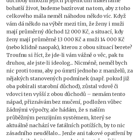
důchody umožní jejich příjemcům materiálně
bohatší život, budeme bazírovat na tom, aby z toho
celkového mála neměl náhodou někdo víc. Když
vám dá někdo na výběr mezi tím, že ženy i muži
mají průměrný důchod 12 000 Kč, a situací, kdy
ženy mají průměrně 13 000 Kč a muži 14 000 Kč
(nebo klidně naopak), kterou z obou situací berete?
Troufnu si říct, že jde-li vám vážně o věc, pak tu
druhou, ale jste-li ideolog... Nicméně, neměl bych
nic proti tomu, aby po úmrtí jednoho z manželů, za
nějakých stanovených podmínek (např. pokud již
oba pobírali starobní důchod), zůstal vdově či
vdovci ten vyšší z obou důchodů – nemám tento
nápad, přiznávám bez mučení, podložen vůbec
žádnými výpočty, ale hádám, že s naším
průběžným penzijním systémem, který se
aktuálně nachází ve fatálních potížích, by to nic
zásadního neudělalo... Jenže ani takové opatření by